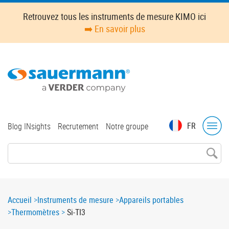
Skip
Retrouvez tous les instruments de mesure KIMO ici
to
➡️ En savoir plus
main
content
Top
FR
Blog INsights
Recrutement
Notre groupe
menu
Breadcrumb
Accueil
Instruments de mesure
Appareils portables
Thermomètres
Si-TI3