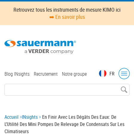
Skip
Retrouvez tous les instruments de mesure KIMO ici
to
➡️ En savoir plus
main
content
Top
FR
Blog INsights
Recrutement
Notre groupe
menu
Breadcrumb
Accueil
INsights
En Finir Avec Les Dégâts Des Eaux: De
L’Utilité Des Mini Pompes De Relevage De Condensats Sur Les
Climatiseurs