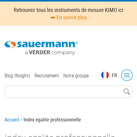
Skip
Retrouvez tous les instruments de mesure KIMO ici
to
➡️ En savoir plus
main
content
Top
FR
Blog INsights
Recrutement
Notre groupe
menu
Breadcrumb
Accueil
Index egalite professionnelle