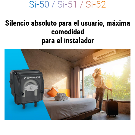
S
i
-50 / S
i
-51 / S
i
-52
Silencio absoluto para el usuario, máxima
comodidad
para el instalador