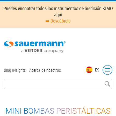
Skip
Puedes encontrar todos los instrumentos de medición KIMO
to
aquí
main
➡️ Descúbrelo
content
Top
ES
Blog INsights
Acerca de nosotros
menu
MINI BOMBAS PERISTÁLTICAS