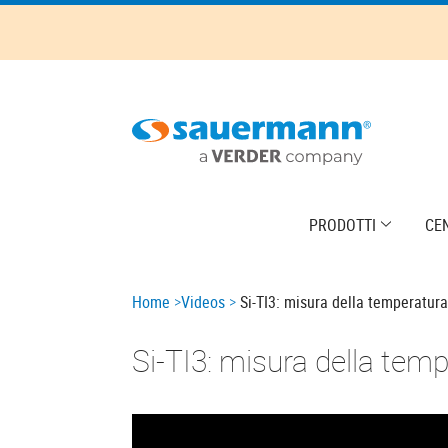
Skip
to
main
content
Main
PRODOTTI
CE
navigation
Breadcrumb
Home
Videos
Si-TI3: misura della temperatura
Si-TI3: misura della temp