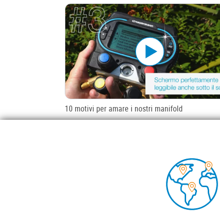
10 motivi per amare i nostri manifold
Foo
POMPE
COND
CONT