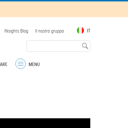
Top
IT
INsights Blog
Il nostro gruppo
menu
TARE
MENU
Menu