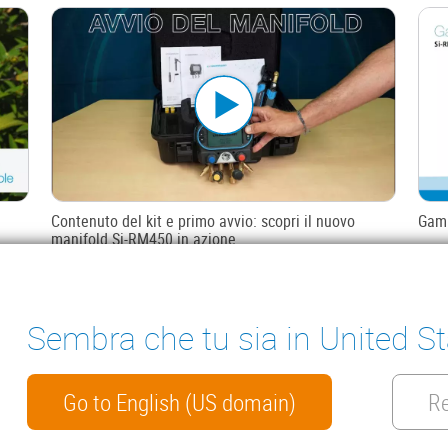
Contenuto del kit e primo avvio: scopri il nuovo
Gam
manifold Si-RM450 in azione
Sembra che tu sia in United S
ter
 DI SCARICO
STRUMENTI DI MISURA
ENSA
DOCUMENTAZIONE
TECNICA
Go to English (US domain)
Re
ATTO
INSIGHTS