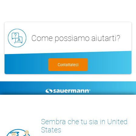
Come possiamo aiutarti?
Contattateci
Footer
POMPE DI SCARICO
STRUMENTI DI MISURA
CONDENSA
DOCUMENTAZIONE TECNICA
Sembra che tu sia in United
CONTATTO
INSIGHTS
States