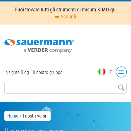
Skip
Puoi trovare tutti gli strumenti di misura KIMO qui
to
➡️ Scoprili
main
content
Top
IT
INsights Blog
Il nostro gruppo
menu
Breadcrumb
Home
I nostri valori