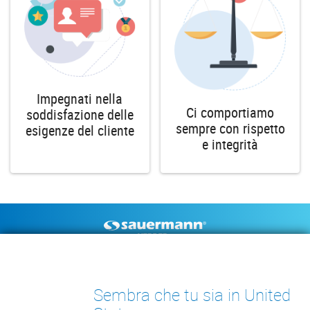
Impegnati nella
Ci comportiamo
soddisfazione delle
sempre con rispetto
esigenze del cliente
e integrità
Footer
POMPE DI SCARICO
STRUMENTI DI MISURA
CONDENSA
DOCUMENTAZIONE TECNICA
Sembra che tu sia in United
CONTATTO
INSIGHTS