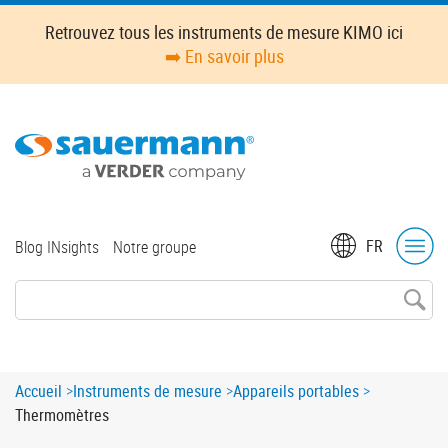
Skip
Retrouvez tous les instruments de mesure KIMO ici
to
➡️ En savoir plus
main
content
Top
FR
Blog INsights
Notre groupe
menu
Breadcrumb
Accueil
Instruments de mesure
Appareils portables
Thermomètres