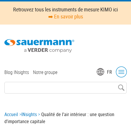
Skip
Retrouvez tous les instruments de mesure KIMO ici
to
➡️ En savoir plus
main
content
Top
FR
Blog INsights
Notre groupe
menu
Breadcrumb
Accueil
INsights
Qualité de l’air intérieur : une question
d’importance capitale