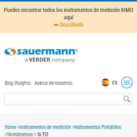
Skip
Puedes encontrar todos los instrumentos de medición KIMO
to
aquí
main
➡️ Descúbrelo
content
Top
ES
Blog INsights
Acerca de nosotros
menu
Breadcrumb
Home
Instrumentos de medición
Instrumentos Portátiles
Termómetros
Si-TI3