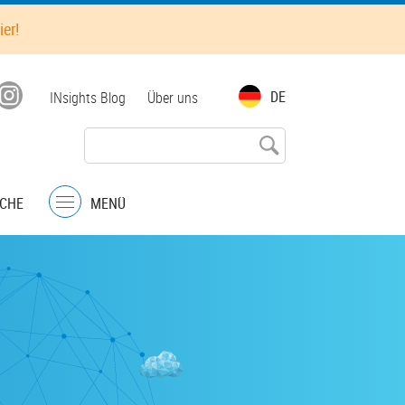
ier!
Top
DE
INsights Blog
Über uns
menu
CHE
MENÜ
Menu