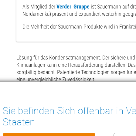
Als Mitglied der
Verder-Gruppe
ist Sauermann auf dre
Nordamerika) präsent und expandiert weiterhin geogra
Die Mehrheit der Sauermann-Produkte wird in Frankrei
Lösung für das Kondensatmanagement: Der sichere und 
Klimaanlagen kann eine Herausforderung darstellen. D
sorgfältig bedacht. Patentierte Technologien sorgen für
eine unvergleichliche Zuverlässigkeit.
Werkzeuge für Klimatechniker und Kältetechniker: Sau
Zuverlässigkeit und Präzision bei der Implementierung 
Sie befinden Sich offenbar in Ve
Staaten