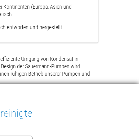
i Kontinenten (Europa, Asien und
fisch.
ch entworfen und hergestellt.
effiziente Umgang von Kondensat in
as Design der Sauermann-Pumpen wird
 einen ruhigen Betrieb unserer Pumpen und
ermann-Messinstrumente gewährleisten
oder Wartung von Kältesystemen.
reinigte