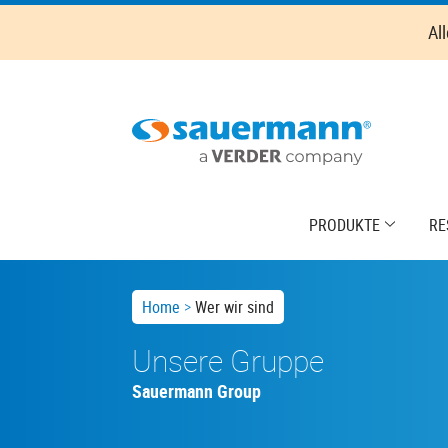
Skip
Al
to
main
content
Main
PRODUKTE
RE
navigation
Breadcrumb
Home
Wer wir sind
Unsere Gruppe
Sauermann Group