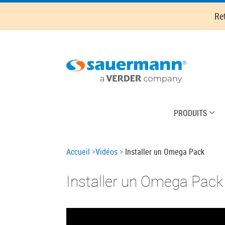
Skip
Re
to
main
content
Main
PRODUITS
navigation
Breadcrumb
Accueil
Vidéos
Installer un Omega Pack
Installer un Omega Pack