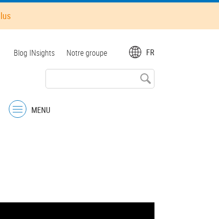
plus
Top
FR
Blog INsights
Notre groupe
menu
MENU
Menu