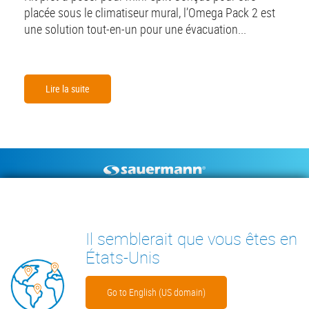
placée sous le climatiseur mural, l’Omega Pack 2 est
une solution tout-en-un pour une évacuation...
Lire la suite
Footer
POMPES À CONDENSAT
INSTRUMENTS DE MESURE
CENTRE DE RESSOURCES
CONTACT
Il semblerait que vous êtes en
INSIGHTS
États-Unis
Go to English (US domain)