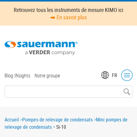
Skip
Retrouvez tous les instruments de mesure KIMO ici
to
➡️ En savoir plus
main
content
Top
FR
Blog INsights
Notre groupe
menu
Breadcrumb
Accueil
Pompes de relevage de condensats
Mini pompes de
relevage de condensats
Si-10