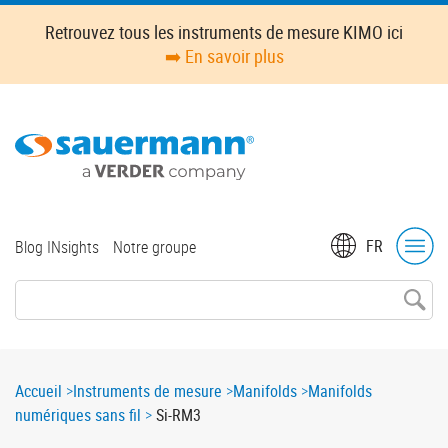
Skip
Retrouvez tous les instruments de mesure KIMO ici
to
➡️ En savoir plus
main
content
Top
FR
Blog INsights
Notre groupe
menu
Breadcrumb
Accueil
Instruments de mesure
Manifolds
Manifolds
numériques sans fil
Si-RM3