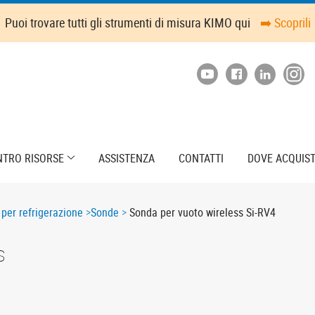
Puoi trovare tutti gli strumenti di misura KIMO qui
➡️ Scoprili
NTRO RISORSE
ASSISTENZA
CONTATTI
DOVE ACQUIS
per refrigerazione
Sonde
Sonda per vuoto wireless Si-RV4
s