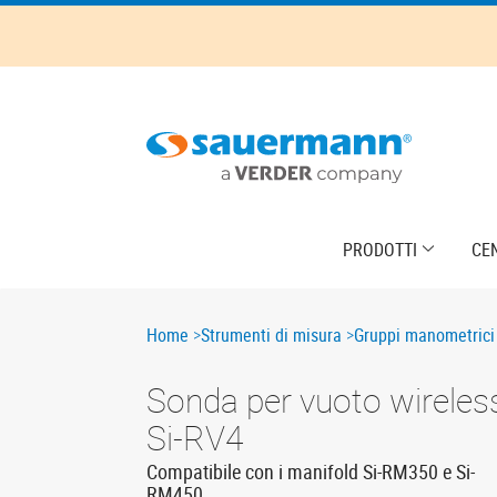
Skip
to
main
content
Main
PRODOTTI
CE
navigation
Breadcrumb
Home
Strumenti di misura
Gruppi manometrici 
Sonda per vuoto wireles
Si-RV4
Compatibile con i manifold Si-RM350 e Si-
RM450