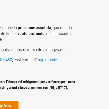
ecisione la
pressione assoluta
, garantendo
nte fino al
vuoto profondo
, negli impianti di
e.
qualsiasi tipo di impianto a refrigerante.
-RM450
, così come all'
app mobile
re l’elenco dei refrigeranti per verificare quali sono
n refrigeranti a base di ammoniaca (NH
/ R717).
3
lificato