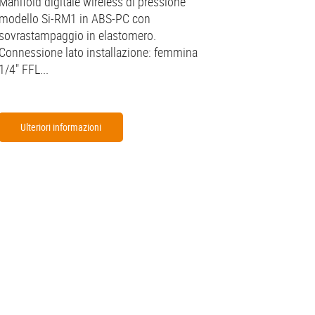
Manifold digitale wireless di pressione
modello Si-RM1 in ABS-PC con
sovrastampaggio in elastomero.
Connessione lato installazione: femmina
1/4" FFL...
Ulteriori informazioni