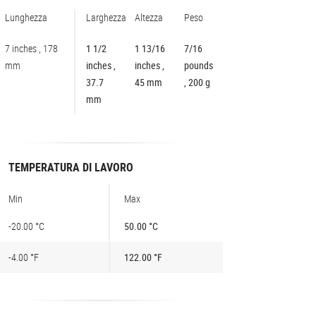
Lunghezza
Larghezza
Altezza
Peso
7 inches , 178
1 1/2
1 13/16
7/16
mm
inches ,
inches ,
pounds
37.7
45 mm
, 200 g
mm
TEMPERATURA DI LAVORO
Min
Max
-20.00 °C
50.00 °C
-4.00 °F
122.00 °F