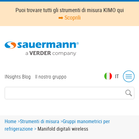
Skip
Puoi trovare tutti gli strumenti di misura KIMO qui
to
➡️ Scoprili
main
content
Top
IT
INsights Blog
Il nostro gruppo
menu
Breadcrumb
Home
Strumenti di misura
Gruppi manometrici per
refrigerazione
Manifold digitali wireless