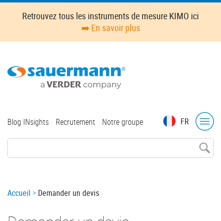
Skip
Retrouvez tous les instruments de mesure KIMO ici
to
➡️ En savoir plus
main
content
Top
FR
Blog INsights
Recrutement
Notre groupe
menu
Breadcrumb
Accueil
Demander un devis