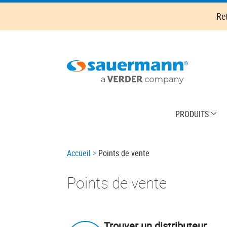
Skip
Re
to
main
content
Main
PRODUITS
navigation
Breadcrumb
Accueil
Points de vente
Points de vente
Trouver un distributeur