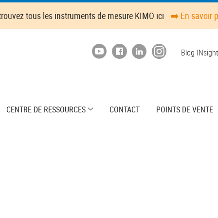
trouvez tous les instruments de mesure KIMO ici
➡️ En savoir 
Top
Blog INsigh
menu
CENTRE DE RESSOURCES
CONTACT
POINTS DE VENTE
74