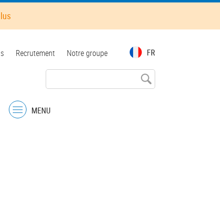
plus
FR
ts
Recrutement
Notre groupe
5
MENU
Menu
5
2
2
4