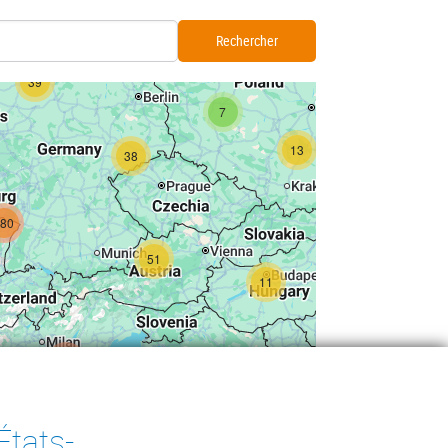
6
2
6
39
7
13
38
280
51
11
3
399
3
3
États-