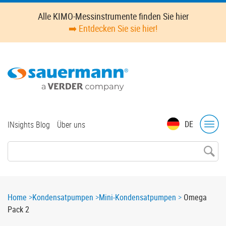
Skip
Alle KIMO-Messinstrumente finden Sie hier
to
➡️ Entdecken Sie sie hier!
main
content
Top
DE
INsights Blog
Über uns
menu
Breadcrumb
Home
Kondensatpumpen
Mini-Kondensatpumpen
Omega
Pack 2